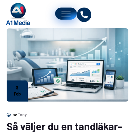
3
Feb
av
Tony
Så väljer du en tandläkar-