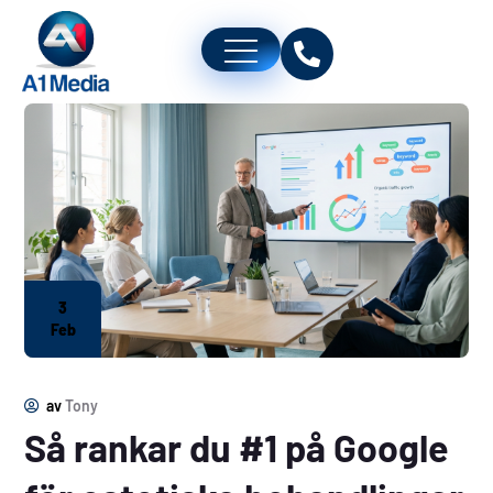
3
Feb
av
Tony
Så rankar du #1 på Google