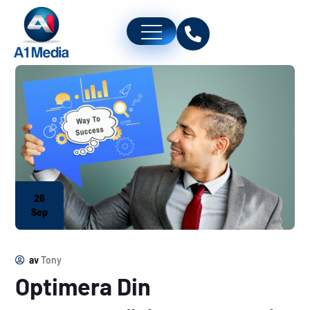
26
Sep
av
Tony
Optimera Din