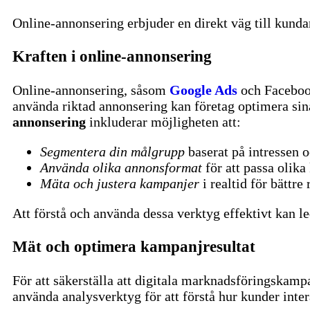
Online-annonsering erbjuder en direkt väg till kunda
Kraften i online-annonsering
Online-annonsering, såsom
Google Ads
och Facebook
använda riktad annonsering kan företag optimera s
annonsering
inkluderar möjligheten att:
Segmentera din målgrupp
baserat på intressen 
Använda olika annonsformat
för att passa olik
Mäta och justera kampanjer
i realtid för bättre 
Att förstå och använda dessa verktyg effektivt kan 
Mät och optimera kampanjresultat
För att säkerställa att digitala marknadsföringskampa
använda analysverktyg för att förstå hur kunder inte