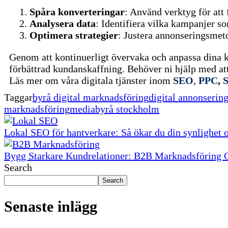
Spåra konverteringar
: Använd verktyg för att 
Analysera data
: Identifiera vilka kampanjer so
Optimera strategier
: Justera annonseringsmetod
Genom att kontinuerligt övervaka och anpassa dina ka
förbättrad kundanskaffning.
Behöver ni hjälp med at
Läs mer om våra digitala tjänster inom
SEO
,
PPC
,
S
Taggar
byrå digital marknadsföring
digital annonserin
marknadsföring
mediabyrå stockholm
Lokal SEO för hantverkare: Så ökar du din synlighet o
Bygg Starkare Kundrelationer: B2B Marknadsföring
Search
Search
Senaste inlägg