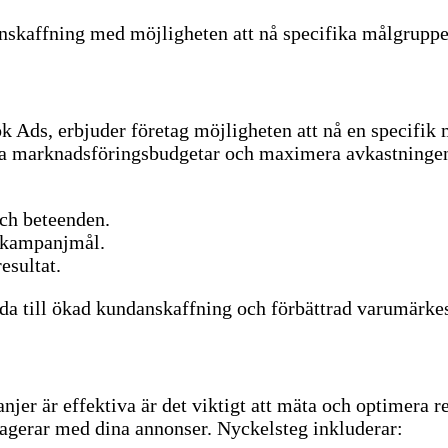
nskaffning med möjligheten att nå specifika målgrupper 
 Ads, erbjuder företag möjligheten att nå en specifik
ina marknadsföringsbudgetar och maximera avkastninge
och beteenden.
a kampanjmål.
resultat.
leda till ökad kundanskaffning och förbättrad varumärk
njer är effektiva är det viktigt att mäta och optimera r
ragerar med dina annonser.
Nyckelsteg inkluderar: