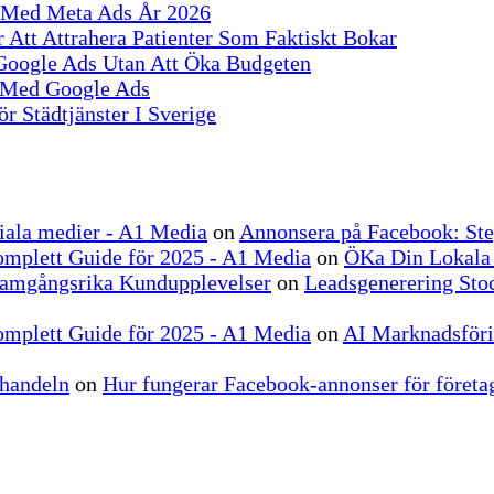
S Med Meta Ads År 2026
 Att Attrahera Patienter Som Faktiskt Bokar
 Google Ads Utan Att Öka Budgeten
r Med Google Ads
r Städtjänster I Sverige
ociala medier - A1 Media
on
Annonsera på Facebook: Ste
omplett Guide för 2025 - A1 Media
on
ÖKa Din Lokala
ramgångsrika Kundupplevelser
on
Leadsgenerering Stoc
omplett Guide för 2025 - A1 Media
on
AI Marknadsförin
-handeln
on
Hur fungerar Facebook-annonser för företag