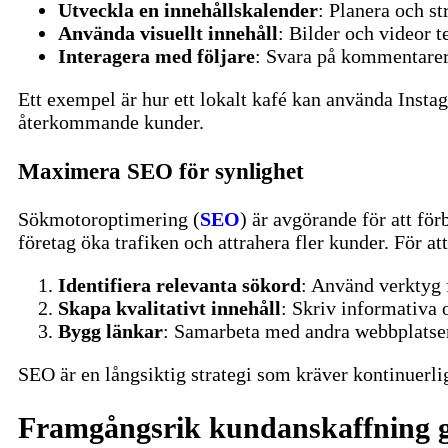
Utveckla en innehållskalender
: Planera och st
Använda visuellt innehåll
: Bilder och videor 
Interagera med följare
: Svara på kommentarer
Ett exempel är hur ett lokalt kafé kan använda Insta
återkommande kunder.
Maximera SEO för synlighet
Sökmotoroptimering (
SEO
) är avgörande för att fö
företag öka trafiken och attrahera fler kunder.
För at
Identifiera relevanta sökord
: Använd verktyg 
Skapa kvalitativt innehåll
: Skriv informativa 
Bygg länkar
: Samarbeta med andra webbplatser 
SEO är en långsiktig strategi som kräver kontinuerlig
Framgångsrik kundanskaffning 