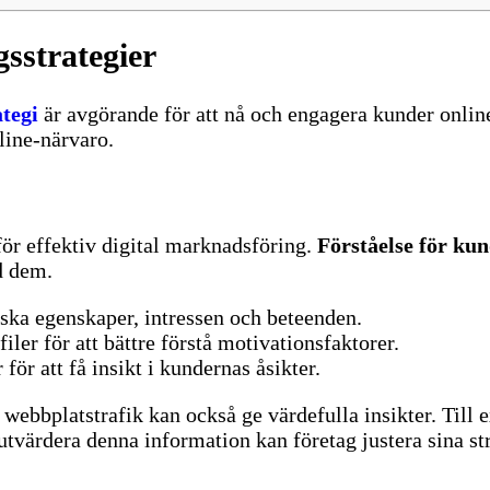
sstrategier
tegi
är avgörande för att nå och engagera kunder onlin
line-närvaro.
för effektiv digital marknadsföring.
Förståelse för ku
d dem.
iska egenskaper, intressen och beteenden.
iler för att bättre förstå motivationsfaktorer.
för att få insikt i kundernas åsikter.
webbplatstrafik kan också ge värdefulla insikter. Till 
tvärdera denna information kan företag justera sina str