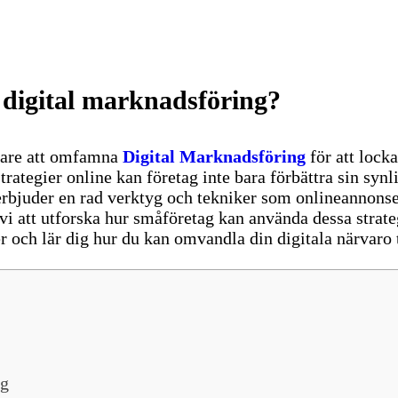
 digital marknadsföring?
agare att omfamna
Digital Marknadsföring
för att lock
tegier online kan företag inte bara förbättra sin synl
erbjuder en rad verktyg och tekniker som onlineannons
i att utforska hur småföretag kan använda dessa strate
ter och lär dig hur du kan omvandla din digitala närvaro t
ng