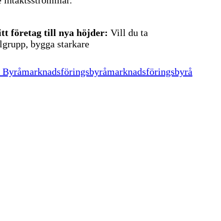
itt företag till nya höjder:
Vill du ta
ålgrupp, bygga starkare
 Byrå
marknadsföringsbyrå
marknadsföringsbyrå