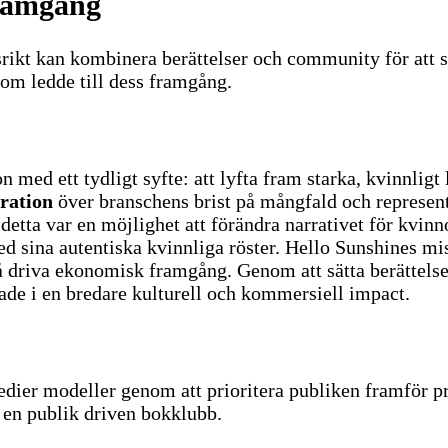
Framgång
rikt kan kombinera berättelser och community för att s
som ledde till dess framgång.
ed ett tydligt syfte: att lyfta fram starka, kvinnligt l
tration
över branschens brist på mångfald och represent
detta var en möjlighet att förändra narrativet för kvinn
sina autentiska kvinnliga röster. Hello Sunshines mis
så driva ekonomisk framgång.
Genom att sätta berättels
rade i en bredare kulturell och kommersiell impact.
ier modeller genom att prioritera publiken framför prod
d en publik driven bokklubb.