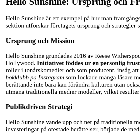
Hello Sunshine: Ursprung och 
Hello Sunshine är ett exempel på hur man framgångs
sektion utforskar företagets ursprung och strategier 
Ursprung och Mission
Hello Sunshine grundades 2016 av Reese Witherspoon m
Hollywood.
Initiativet föddes ur en personlig frus
roller i tonårskomedier och som producent, insåg att 
bokklubb på Instagram
som lockade många läsare med 
berättande inte bara kan förändra kulturen utan ock
utmana traditionella medier modeller, vilket resulte
Publikdriven Strategi
Hello Sunshine vände upp och ner på traditionella med
investeringar på otestade berättelser, började de me