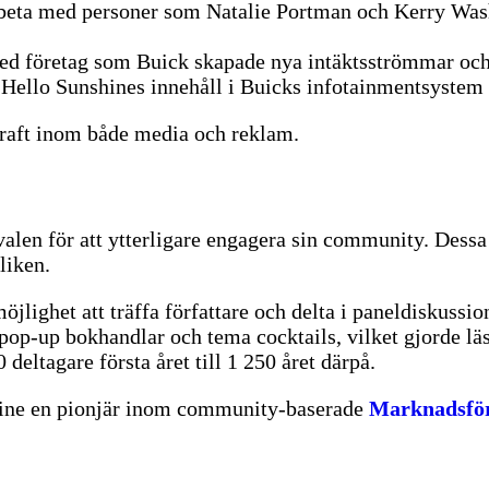
beta med personer som Natalie Portman och Kerry Was
ed företag som Buick skapade nya intäktsströmmar oc
 Hello Sunshines innehåll i Buicks infotainmentsystem
 kraft inom både media och reklam.
en för att ytterligare engagera sin community. Dessa ti
liken.
öjlighet att träffa författare och delta i paneldiskussi
pop-up bokhandlar och tema cocktails, vilket gjorde lä
 deltagare första året till 1 250 året därpå.
hine en pionjär inom community-baserade
Marknadsför