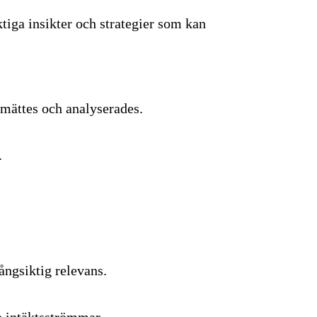
iga insikter och strategier som kan
mättes och analyserades.
.
långsiktig relevans.
e intäktsströmmar.