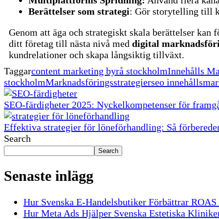
Berättelser som strategi
: Gör storytelling till
Genom att äga och strategiskt skala berättelser kan f
ditt företag till nästa nivå med
digital marknadsför
kundrelationer och skapa långsiktig tillväxt.
Taggar
content marketing byrå stockholm
Innehålls M
stockholm
Marknadsföringsstrategier
seo innehållsma
SEO-färdigheter 2025: Nyckelkompetenser för framgå
Effektiva strategier för löneförhandling: Så förbered
Search
Search
Senaste inlägg
Hur Svenska E-Handelsbutiker Förbättrar ROA
Hur Meta Ads Hjälper Svenska Estetiska Kliniker