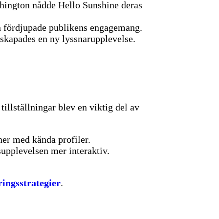
hington nådde Hello Sunshine deras
h fördjupade publikens engagemang.
 skapades en ny lyssnarupplevelse.
llställningar blev en viktig del av
oner med kända profiler.
supplevelsen mer interaktiv.
ingsstrategier
.