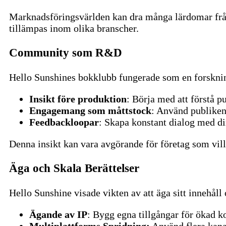
Marknadsföringsvärlden kan dra många lärdomar från
tillämpas inom olika branscher.
Community som R&D
Hello Sunshines bokklubb fungerade som en forsknin
Insikt före produktion
: Börja med att förstå p
Engagemang som måttstock
: Använd publiken
Feedbackloopar
: Skapa konstant dialog med din
Denna insikt kan vara avgörande för företag som vi
Äga och Skala Berättelser
Hello Sunshine visade vikten av att äga sitt innehåll 
Ägande av IP
: Bygg egna tillgångar för ökad kon
Multiplattforms Spridning:
Använd flera kanal