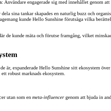
m
: Användare engagerade sig med innehållet genom att de
ela sina tankar skapades en naturlig buzz och organisk
agemang kunde Hello Sunshine förutsäga vilka berättel
 där de kunde mäta och förutse framgång, vilket minska
ystem
de är, expanderade Hello Sunshine sitt ekosystem över 
a ett robust marknads ekosystem.
ncer utan som en
meta-influencer
genom att bjuda in andr