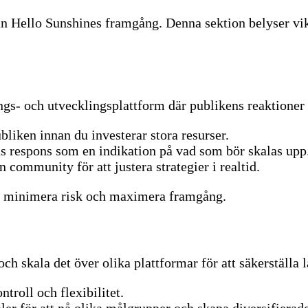
 Hello Sunshines framgång. Denna sektion belyser vikt
gs- och utvecklingsplattform där publikens reaktioner 
ubliken innan du investerar stora resurser.
s respons som en indikation på vad som bör skalas upp
 community för att justera strategier i realtid.
ll minimera risk och maximera framgång.
och skala det över olika plattformar för att säkerställa 
troll och flexibilitet.
er för att nå olika målgrupper och skapa diversifierad