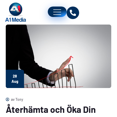
28
Aug
av
Tony
Återhämta och Öka Din