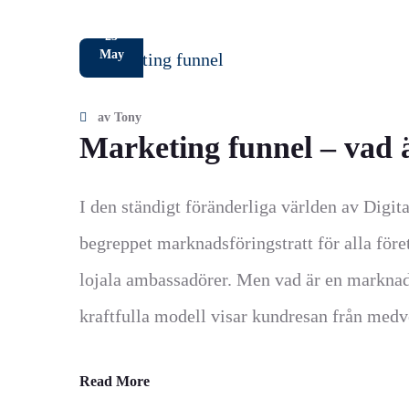
25
May
av
Tony
Marketing funnel – vad ä
I den ständigt föränderliga världen av Digit
begreppet marknadsföringstratt för alla före
lojala ambassadörer. Men vad är en marknads
kraftfulla modell visar kundresan från medve
Read More