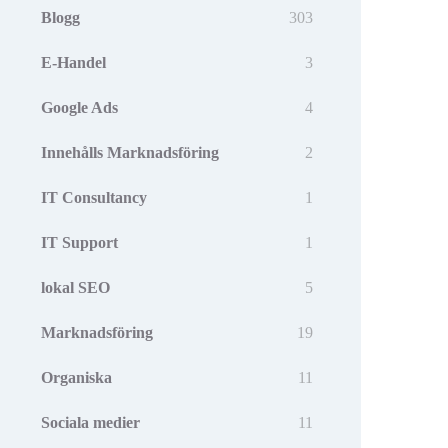
Blogg
303
E-Handel
3
Google Ads
4
Innehålls Marknadsföring
2
IT Consultancy
1
IT Support
1
lokal SEO
5
Marknadsföring
19
Organiska
11
Sociala medier
11