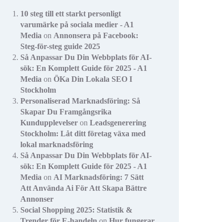
10 steg till ett starkt personligt
varumärke på sociala medier - A1
Media
on
Annonsera på Facebook:
Steg-för-steg guide 2025
Så Anpassar Du Din Webbplats för AI-
sök: En Komplett Guide för 2025 - A1
Media
on
ÖKa Din Lokala SEO I
Stockholm
Personaliserad Marknadsföring: Så
Skapar Du Framgångsrika
Kundupplevelser
on
Leadsgenerering
Stockholm: Låt ditt företag växa med
lokal marknadsföring
Så Anpassar Du Din Webbplats för AI-
sök: En Komplett Guide för 2025 - A1
Media
on
AI Marknadsföring: 7 Sätt
Att Använda Ai För Att Skapa Bättre
Annonser
Social Shopping 2025: Statistik &
Trender för E-handeln
on
Hur fungerar