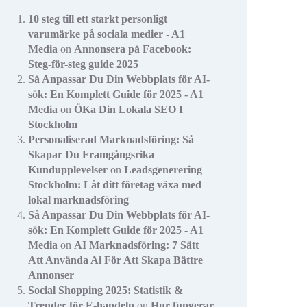
10 steg till ett starkt personligt
varumärke på sociala medier - A1
Media
on
Annonsera på Facebook:
Steg-för-steg guide 2025
Så Anpassar Du Din Webbplats för AI-
sök: En Komplett Guide för 2025 - A1
Media
on
ÖKa Din Lokala SEO I
Stockholm
Personaliserad Marknadsföring: Så
Skapar Du Framgångsrika
Kundupplevelser
on
Leadsgenerering
Stockholm: Låt ditt företag växa med
lokal marknadsföring
Så Anpassar Du Din Webbplats för AI-
sök: En Komplett Guide för 2025 - A1
Media
on
AI Marknadsföring: 7 Sätt
Att Använda Ai För Att Skapa Bättre
Annonser
Social Shopping 2025: Statistik &
Trender för E-handeln
on
Hur fungerar