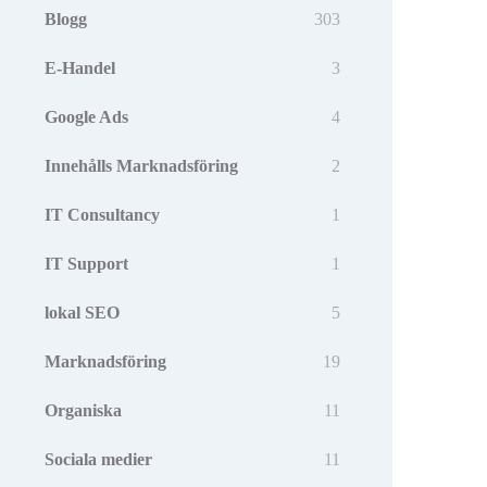
Blogg
303
E-Handel
3
Google Ads
4
Innehålls Marknadsföring
2
IT Consultancy
1
IT Support
1
lokal SEO
5
Marknadsföring
19
Organiska
11
Sociala medier
11