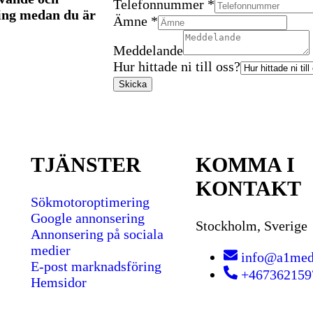
Telefonnummer
*
ring medan du är
Ämne
*
Meddelande
Meddelande
ni
Hur hittade ni till oss?
Telefonnummer
Skicka
TJÄNSTER
KOMMA I
KONTAKT
Sökmotoroptimering
Google annonsering
Stockholm, Sverige
Annonsering på sociala
medier
info@a1med
E-post marknadsföring
+467362159
Hemsidor