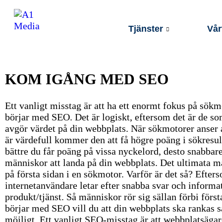
Tjänster
Vår
KOM IGÅNG MED SEO
Ett vanligt misstag är att ha ett enormt fokus på sök
börjar med SEO. Det är logiskt, eftersom det är de so
avgör värdet på din webbplats. När sökmotorer anser 
är värdefull kommer den att få högre poäng i sökresul
bättre du får poäng på vissa nyckelord, desto snabba
människor att landa på din webbplats. Det ultimata m
på första sidan i en sökmotor. Varför är det så? Efter
internetanvändare letar efter snabba svar och inform
produkt/tjänst. Så människor rör sig sällan förbi först
börjar med SEO vill du att din webbplats ska rankas 
möjligt. Ett vanligt SEO-misstag är att webbplatsägar