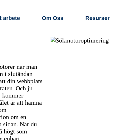
t arbete
Om Oss
Resurser
motorer när man
m i slutändan
att din webbplats
taten. Och ju
re kommer
ålet är att hamna
som
ation om en
a sidan. När du
så högt som
e enbart