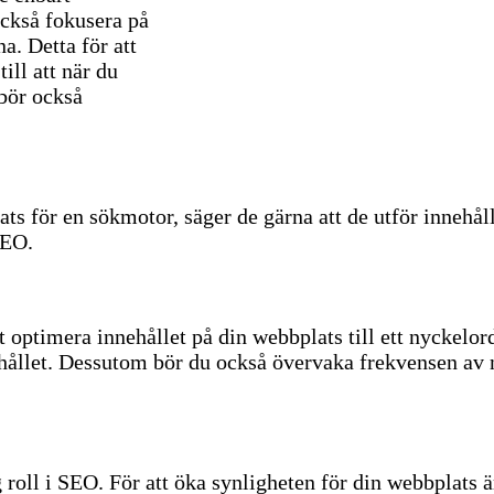
också fokusera på
a. Detta för att
ill att när du
bör också
.
ts för en sökmotor, säger de gärna att de utför innehål
SEO.
t optimera innehållet på din webbplats till ett nyckelo
nehållet. Dessutom bör du också övervaka frekvensen a
oll i SEO. För att öka synligheten för din webbplats är